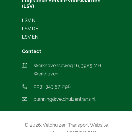
Logistieke Service Voorwaarden
(LSV)
LSV NL
LSV DE
LSV EN
Contact
Werkhovenseweg 16, 3985 MH
Werkhoven
0031 343 571296
planning@veldhuizentrans.nl
© 2026, Veldhuizen Transport Website