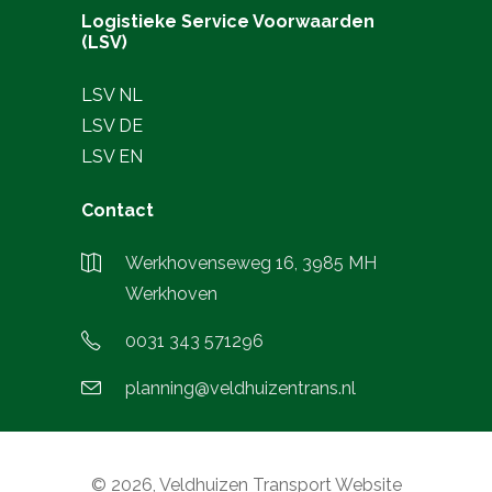
Logistieke Service Voorwaarden
(LSV)
LSV NL
LSV DE
LSV EN
Contact
Werkhovenseweg 16, 3985 MH
Werkhoven
0031 343 571296
planning@veldhuizentrans.nl
© 2026, Veldhuizen Transport Website