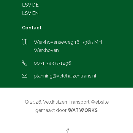
LSV DE
LSV EN
Contact
Werkhovenseweg 16, 3985 MH
Werkhoven
0031 343 571296
planning@veldhuizentrans.nl
© 2026, Veldhuizen Transport Website
gemaakt door
WAT.WORKS