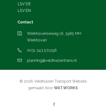
LSV DE
LSV EN
Contact
Werkhovenseweg 16, 3985 MH
Werkhoven
0031 343 571296
planning@veldhuizentrans.nl
© 2026, Veldhuizen Transport Website
gemaakt door
WAT.WORKS